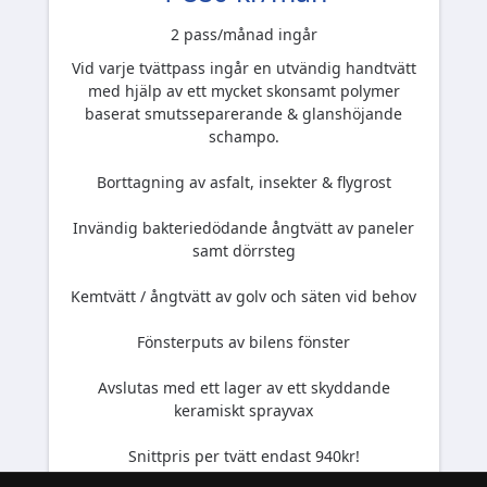
2 pass/månad ingår
Vid varje tvättpass ingår en utvändig handtvätt
med hjälp av ett mycket skonsamt polymer
baserat smutsseparerande & glanshöjande
schampo.
Borttagning av asfalt, insekter & flygrost
Invändig bakteriedödande ångtvätt av paneler
samt dörrsteg
Kemtvätt / ångtvätt av golv och säten vid behov
Fönsterputs av bilens fönster
Avslutas med ett lager av ett skyddande
keramiskt sprayvax
Snittpris per tvätt endast 940kr!
Priset är Inklusive moms.