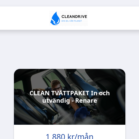
CLEAN TVÄTTPAKET In och
utvändig - Renare
1 880 kr/mån