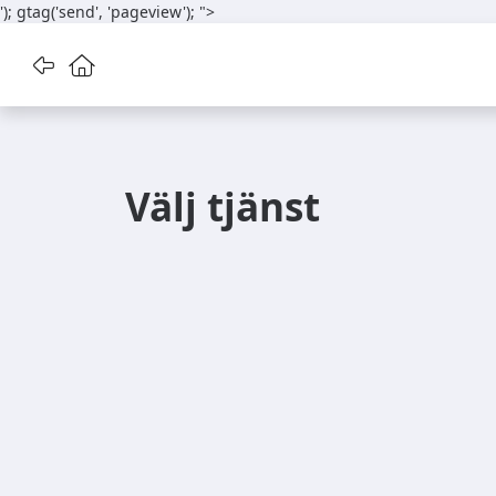
'); gtag('send', 'pageview');
">
Gå tillbaka
Gå till startsidan
Välj tjänst